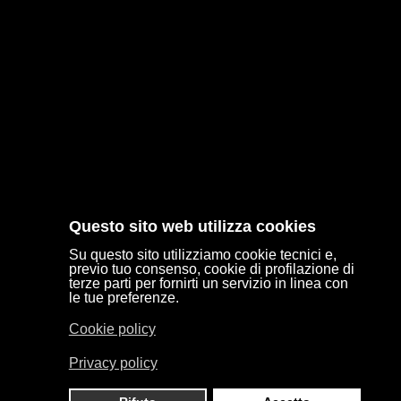
laloggia@omnifer.it
Tel: 011 9628117
SEDE DI CARMAGNOLA
Via Poirino, 24, - 10022 - Carmagnola (TO)
Questo sito web utilizza cookies
carmagnola@omnifer.it
Su questo sito utilizziamo cookie tecnici e,
previo tuo consenso, cookie di profilazione di
Tel: 011 9712166
terze parti per fornirti un servizio in linea con
le tue preferenze.
Cookie policy
Privacy policy